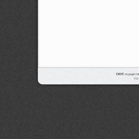
СКУС
осуществ
Via