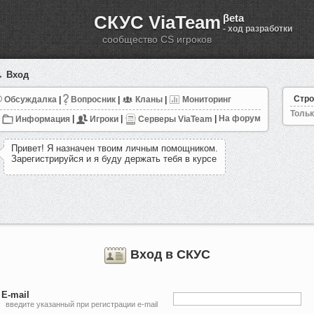
СКУС ViaTeam
βeta
- ход разработки
сообщество CS игроков
 Вход
Стро
Обсуждалка
|
Вопросник
|
Кланы
|
Мониторинг
Тольк
Информация
|
Игроки
|
Серверы ViaTeam
|
На форум
П
р
и
в
е
т
!
Я
н
а
з
н
а
ч
е
н
т
в
о
и
м
л
и
ч
н
ы
м
п
о
м
о
щ
н
и
к
о
м
.
З
а
р
е
г
и
с
т
р
и
р
у
й
с
я
и
я
б
у
д
у
д
е
р
ж
а
т
ь
т
е
б
я
в
к
у
р
с
е
.
Вход в СКУС
E-mail
введите указанный при регистрации e-mail