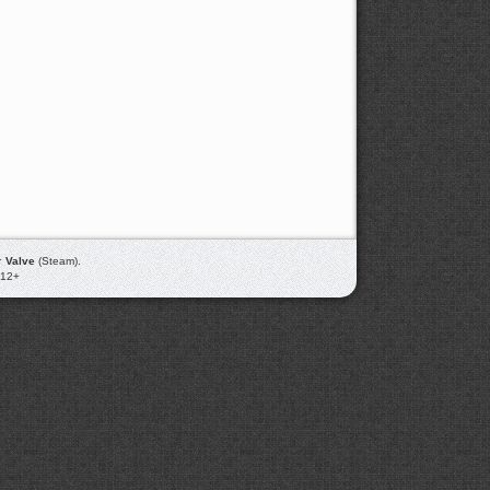
т
Valve
(Steam).
012+