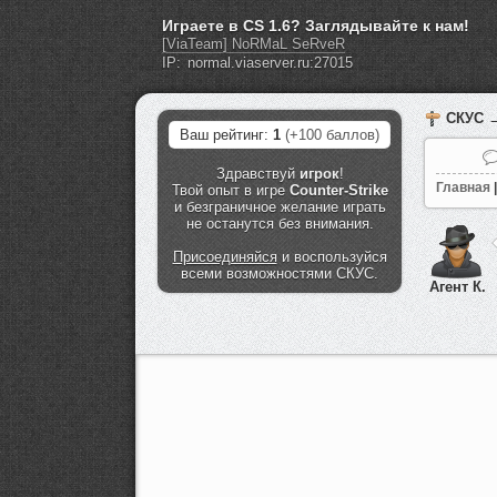
Играете в CS 1.6? Заглядывайте к нам!
[ViaTeam] NoRMaL SeRveR
IP:
СКУС
→
Ваш рейтинг:
1
(+100 баллов)
Здравствуй
игрок
!
Главная
|
Твой опыт в игре
Counter-Strike
и безграничное желание играть
не останутся без внимания.
Присоединяйся
и воспользуйся
всеми возможностями СКУС.
Агент К.