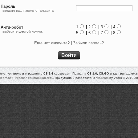
Пароль
введите ваш пароль от аккаунта
1
|
2
|
3
|
4
Анти-робот
выберите
шестой
кружок
5
|
6
|
7
|
8
Еще нет аккаунта?
|
Забыли пароль?
Войти
ляет контроль и управление
CS 1.6
серверами. Права на
CS 1.6, CS:GO
и т.д. принадлежа
Team.net - игровая социальная сеть
. Придумано и разработано
ViaTeam
by Vitalik © 2010,2