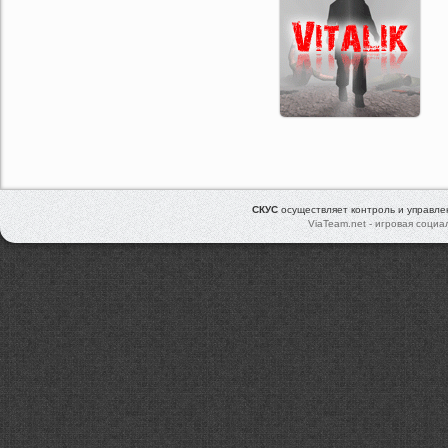
СКУС
осуществляет контроль и управл
ViaTeam.net - игровая социа