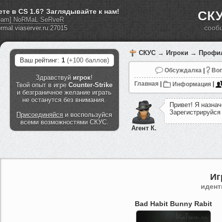
ете в CS 1.6? Заглядывайте к нам!
СКУ
eam] NoRMaL SeRveR
сооб
СКУС
→
Игроки
→ Профиль
Ваш рейтинг:
1
(+100 баллов)
Обсуждалка
|
Воп
Здравствуй
игрок
!
Главная
|
Информация
|
Твой опыт в игре
Counter-Strike
и безграничное желание играть
не останутся без внимания.
П
р
и
в
е
т
!
Я
н
а
з
н
а
ч
З
а
р
е
г
и
с
т
р
и
р
у
й
с
я
Присоединяйся
и воспользуйся
всеми возможностями СКУС.
Агент К.
Иг
идент
Bad Habit Bunny Rabit