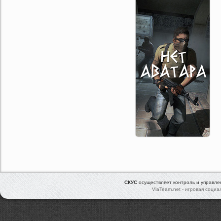
СКУС
осуществляет контроль и управл
ViaTeam.net - игровая социа