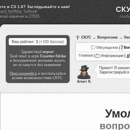
ете в CS 1.6? Заглядывайте к нам!
СКУ
eam] NoRMaL SeRveR
сооб
СКУС
→
Вопросник
→ Умо
Ваш рейтинг:
1
(+100 баллов)
Обсуждалка
|
Воп
Здравствуй
игрок
!
Главная
|
Информация
|
Твой опыт в игре
Counter-Strike
и безграничное желание играть
не останутся без внимания.
П
р
и
в
е
т
!
Я
н
а
з
н
а
ч
З
а
р
е
г
и
с
т
р
и
р
у
й
с
я
Присоединяйся
и воспользуйся
всеми возможностями СКУС.
Агент К.
Умо
вопро