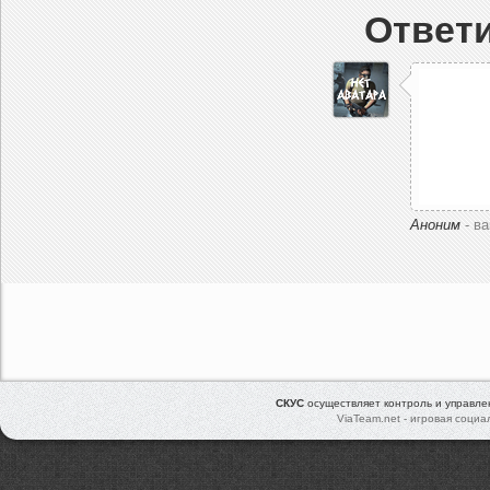
Ответи
Аноним
- в
СКУС
осуществляет контроль и управл
ViaTeam.net - игровая социа