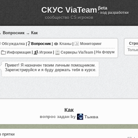
СКУС ViaTeam
βeta
- ход разработки
сообщество CS игроков
→
Вопросник
→ Как
Стро
Обсуждалка
|
Вопросник
|
Кланы
|
Мониторинг
Тольк
Информация
|
Игроки
|
Серверы ViaTeam
|
На форум
П
р
и
в
е
т
!
Я
н
а
з
н
а
ч
е
н
т
в
о
и
м
л
и
ч
н
ы
м
п
о
м
о
щ
н
и
к
о
м
.
З
а
р
е
г
и
с
т
р
и
р
у
й
с
я
и
я
б
у
д
у
д
е
р
ж
а
т
ь
т
е
б
я
в
к
у
р
с
е
.
Как
вопрос задан by
Тыква
р прятки