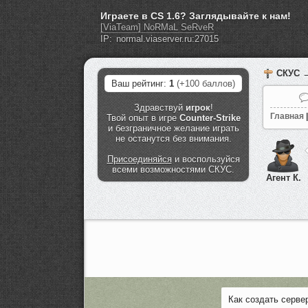
Играете в CS 1.6? Заглядывайте к нам!
[ViaTeam] NoRMaL SeRveR
IP:
СКУС
Ваш рейтинг:
1
(+100 баллов)
Здравствуй
игрок
!
Главная
|
Твой опыт в игре
Counter-Strike
и безграничное желание играть
не останутся без внимания.
Присоединяйся
и воспользуйся
всеми возможностями СКУС.
Агент К.
Как создать серве