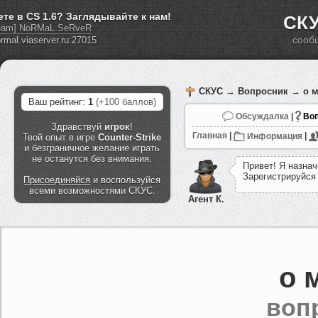
ете в CS 1.6? Заглядывайте к нам!
СКУ
eam] NoRMaL SeRveR
сооб
СКУС
→
Вопросник
→ о м
Ваш рейтинг:
1
(+100 баллов)
Обсуждалка
|
Воп
Здравствуй
игрок
!
Главная
|
Информация
|
Твой опыт в игре
Counter-Strike
и безграничное желание играть
не останутся без внимания.
П
р
и
в
е
т
!
Я
н
а
з
н
а
ч
З
а
р
е
г
и
с
т
р
и
р
у
й
с
я
Присоединяйся
и воспользуйся
всеми возможностями СКУС.
Агент К.
о 
воп