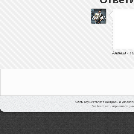
Аноним
- в
СКУС
осуществляет контроль и управл
ViaTeam.net - игровая социа