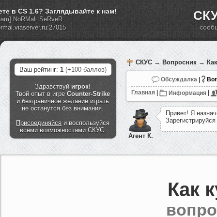
ете в CS 1.6? Заглядывайте к нам!
СКУ
eam] NoRMaL SeRveR
сооб
СКУС
→
Вопросник
→ Как
Ваш рейтинг:
1
(+100 баллов)
Обсуждалка
|
Воп
Здравствуй
игрок
!
Главная
|
Информация
|
Твой опыт в игре
Counter-Strike
и безграничное желание играть
не останутся без внимания.
П
р
и
в
е
т
!
Я
н
а
з
н
а
ч
З
а
р
е
г
и
с
т
р
и
р
у
й
с
я
Присоединяйся
и воспользуйся
всеми возможностями СКУС.
Агент К.
Как 
вопро