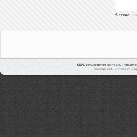
Аноним
- в
СКУС
осуществляет контроль и управл
ViaTeam.net - игровая социа