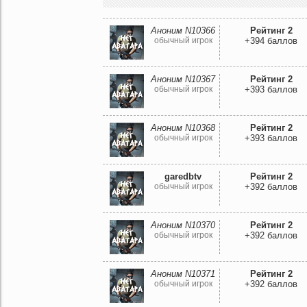
Аноним N10366
Рейтинг 2
обычный игрок
+394 баллов
Аноним N10367
Рейтинг 2
обычный игрок
+393 баллов
Аноним N10368
Рейтинг 2
обычный игрок
+393 баллов
garedbtv
Рейтинг 2
обычный игрок
+392 баллов
Аноним N10370
Рейтинг 2
обычный игрок
+392 баллов
Аноним N10371
Рейтинг 2
обычный игрок
+392 баллов