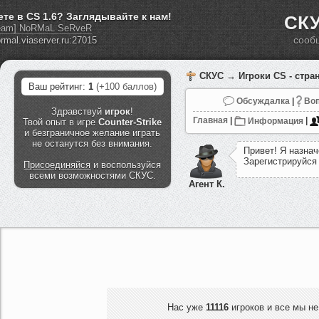
ете в CS 1.6? Заглядывайте к нам!
СКУ
eam] NoRMaL SeRveR
сооб
СКУС
→ Игроки CS - стра
Ваш рейтинг:
1
(+100 баллов)
Обсуждалка
|
Воп
Здравствуй
игрок
!
Главная
|
Информация
|
Твой опыт в игре
Counter-Strike
и безграничное желание играть
не останутся без внимания.
П
р
и
в
е
т
!
Я
н
а
з
н
а
ч
З
а
р
е
г
и
с
т
р
и
р
у
й
с
я
Присоединяйся
и воспользуйся
всеми возможностями СКУС.
Агент К.
Нас уже
11116
игроков и все мы не