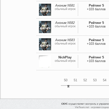
Аноним N581
Рейтинг 5
обычный игрок
+103 баллов
Аноним N582
Рейтинг 5
обычный игрок
+103 баллов
Аноним N583
Рейтинг 5
обычный игрок
+103 баллов
NickPlay
Рейтинг 5
обычный игрок
+103 баллов
50
51
52
53
54
СКУС
осуществляет контроль и управл
ViaTeam.net - игровая социа