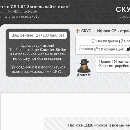
ете в CS 1.6? Заглядывайте к нам!
СКУ
eam] NoRMaL SeRveR
сооб
СКУС
→ Игроки CS - стран
Ваш рейтинг:
1
(+100 баллов)
Обсуждалка
|
Воп
Здравствуй
игрок
!
Главная
|
Информация
|
Твой опыт в игре
Counter-Strike
и безграничное желание играть
не останутся без внимания.
П
р
и
в
е
т
!
Я
н
а
з
н
а
ч
З
а
р
е
г
и
с
т
р
и
р
у
й
с
я
Присоединяйся
и воспользуйся
всеми возможностями СКУС.
Агент К.
Нас уже
11116
игроков и все мы не