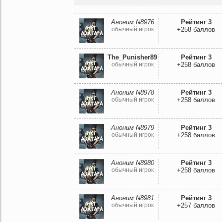
Аноним N8976
Рейтинг 3
обычный игрок
+258 баллов
The_Punisher89
Рейтинг 3
обычный игрок
+258 баллов
Аноним N8978
Рейтинг 3
обычный игрок
+258 баллов
Аноним N8979
Рейтинг 3
обычный игрок
+258 баллов
Аноним N8980
Рейтинг 3
обычный игрок
+258 баллов
Аноним N8981
Рейтинг 3
обычный игрок
+257 баллов