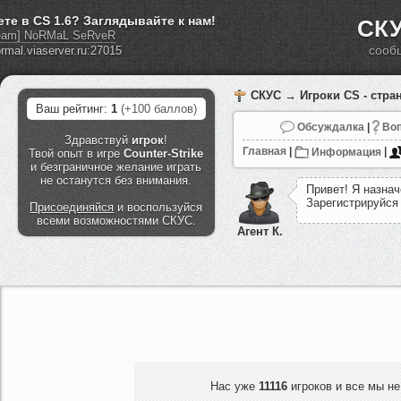
ете в CS 1.6? Заглядывайте к нам!
СКУ
eam] NoRMaL SeRveR
сооб
СКУС
→ Игроки CS - стра
Ваш рейтинг:
1
(+100 баллов)
Обсуждалка
|
Воп
Здравствуй
игрок
!
Главная
|
Информация
|
Твой опыт в игре
Counter-Strike
и безграничное желание играть
не останутся без внимания.
П
р
и
в
е
т
!
Я
н
а
з
н
а
ч
З
а
р
е
г
и
с
т
р
и
р
у
й
с
я
Присоединяйся
и воспользуйся
всеми возможностями СКУС.
Агент К.
Нас уже
11116
игроков и все мы не