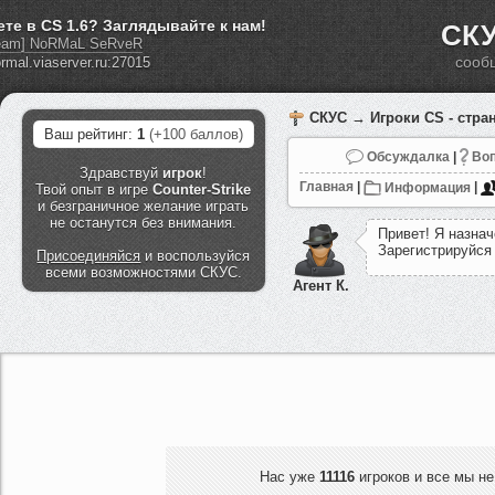
ете в CS 1.6? Заглядывайте к нам!
СКУ
eam] NoRMaL SeRveR
сооб
СКУС
→ Игроки CS - стра
Ваш рейтинг:
1
(+100 баллов)
Обсуждалка
|
Воп
Здравствуй
игрок
!
Главная
|
Информация
|
Твой опыт в игре
Counter-Strike
и безграничное желание играть
не останутся без внимания.
П
р
и
в
е
т
!
Я
н
а
з
н
а
ч
З
а
р
е
г
и
с
т
р
и
р
у
й
с
я
Присоединяйся
и воспользуйся
всеми возможностями СКУС.
Агент К.
Нас уже
11116
игроков и все мы не