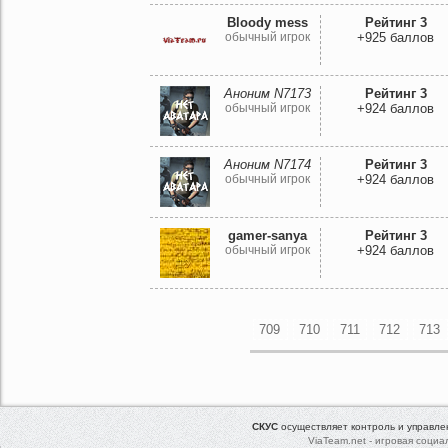
Bloody mess
Рейтинг 3
обычный игрок
+925 баллов
Аноним N7173
Рейтинг 3
обычный игрок
+924 баллов
Аноним N7174
Рейтинг 3
обычный игрок
+924 баллов
gamer-sanya
Рейтинг 3
обычный игрок
+924 баллов
709
710
711
712
713
СКУС
осуществляет контроль и управл
ViaTeam.net - игровая социа