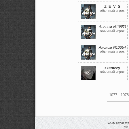
Z_E_V_S
обычный игрок
Аноним N10853
обычный игрок
Аноним N10854
обычный игрок
zxcrazzy
обычный игрок
1077
1078
СКУС
осуществ
Via