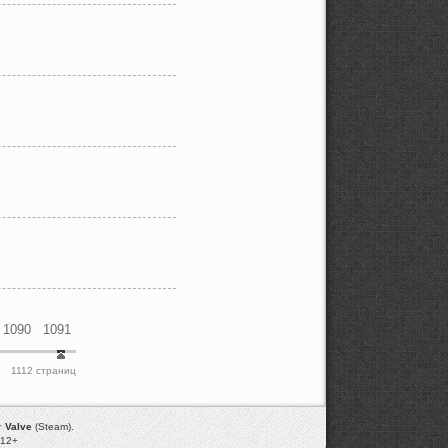
1090
1091
1112 страниц
т
Valve
(Steam).
012+