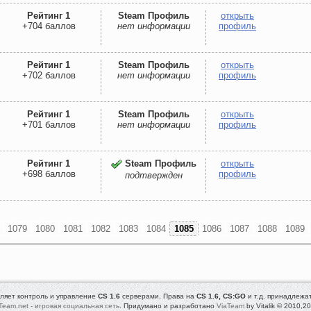
Рейтинг 1
Steam Профиль
открыть
+704 баллов
нет информации
профиль
Рейтинг 1
Steam Профиль
открыть
+702 баллов
нет информации
профиль
Рейтинг 1
Steam Профиль
открыть
+701 баллов
нет информации
профиль
Рейтинг 1
Steam Профиль
открыть
+698 баллов
профиль
подтвержден
1079
1080
1081
1082
1083
1084
1085
1086
1087
1088
1089
ляет контроль и управление
CS 1.6
серверами. Права на
CS 1.6, CS:GO
и т.д. принадлежа
Team.net - игровая социальная сеть
. Придумано и разработано
ViaTeam
by Vitalik © 2010,2