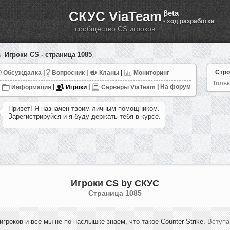
СКУС ViaTeam
βeta
- ход разработки
сообщество CS игроков
 Игроки CS - страница 1085
Стро
Обсуждалка
|
Вопросник
|
Кланы
|
Мониторинг
Тольк
Информация
|
Игроки
|
Серверы ViaTeam
|
На форум
П
р
и
в
е
т
!
Я
н
а
з
н
а
ч
е
н
т
в
о
и
м
л
и
ч
н
ы
м
п
о
м
о
щ
н
и
к
о
м
.
З
а
р
е
г
и
с
т
р
и
р
у
й
с
я
и
я
б
у
д
у
д
е
р
ж
а
т
ь
т
е
б
я
в
к
у
р
с
е
.
Игроки CS by СКУС
Cтраница 1085
игроков и все мы не по наслышке знаем, что такое Counter-Strike.
Вступа