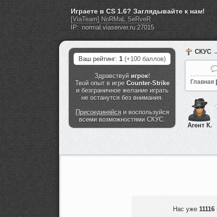
Играете в CS 1.6? Заглядывайте к нам!
[ViaTeam] NoRMaL SeRveR
IP:
СКУС
→
Ваш рейтинг:
1
(+100 баллов)
Здравствуй
игрок
!
Главная
|
Твой опыт в игре
Counter-Strike
и безграничное желание играть
не останутся без внимания.
Присоединяйся
и воспользуйся
всеми возможностями СКУС.
Агент К.
Нас уже
11116