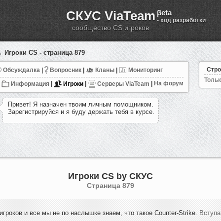
СКУС ViaTeam
βeta
- ход разработки
сообщество CS игроков
 Игроки CS - страница 879
Стро
Обсуждалка
|
Вопросник
|
Кланы
|
Мониторинг
Тольк
Информация
|
Игроки
|
Серверы ViaTeam
|
На форум
П
р
и
в
е
т
!
Я
н
а
з
н
а
ч
е
н
т
в
о
и
м
л
и
ч
н
ы
м
п
о
м
о
щ
н
и
к
о
м
.
З
а
р
е
г
и
с
т
р
и
р
у
й
с
я
и
я
б
у
д
у
д
е
р
ж
а
т
ь
т
е
б
я
в
к
у
р
с
е
.
Игроки CS by СКУС
Cтраница 879
игроков и все мы не по наслышке знаем, что такое Counter-Strike.
Вступа