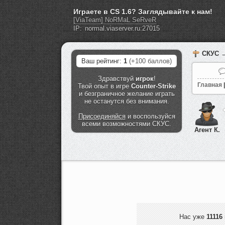
Играете в CS 1.6? Заглядывайте к нам!
[ViaTeam] NoRMaL SeRveR
IP:
СКУС
→
Ваш рейтинг:
1
(+100 баллов)
Здравствуй
игрок
!
Главная
|
Твой опыт в игре
Counter-Strike
и безграничное желание играть
не останутся без внимания.
Присоединяйся
и воспользуйся
всеми возможностями СКУС.
Агент К.
Нас уже
11116