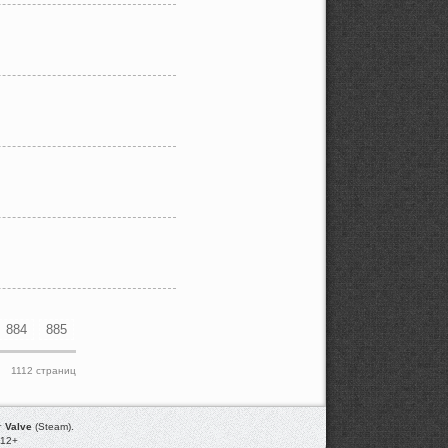
884
885
1112 страниц
т
Valve
(Steam).
012+