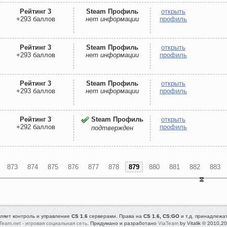
Рейтинг 3
Steam Профиль
открыть
+293 баллов
нет информации
профиль
Рейтинг 3
Steam Профиль
открыть
+293 баллов
нет информации
профиль
Рейтинг 3
Steam Профиль
открыть
+293 баллов
нет информации
профиль
Рейтинг 3
Steam Профиль
открыть
+292 баллов
профиль
подтвержден
873
874
875
876
877
878
879
880
881
882
883
ляет контроль и управление
CS 1.6
серверами. Права на
CS 1.6, CS:GO
и т.д. принадлежа
Team.net - игровая социальная сеть
. Придумано и разработано
ViaTeam
by Vitalik © 2010,2