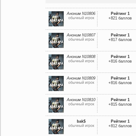
Аноним N10806
Рейтинг 1
обычный игрок
+821 баллов
Аноним N10807
Рейтинг 1
обычный игрок
+817 баллов
Аноним N10808
Рейтинг 1
обычный игрок
+816 баллов
Аноним N10809
Рейтинг 1
обычный игрок
+816 баллов
Аноним N10810
Рейтинг 1
обычный игрок
+815 баллов
bak$
Рейтинг 1
обычный игрок
+812 баллов