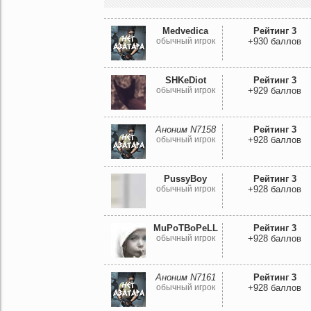
Medvedica
Рейтинг 3
обычный игрок
+930 баллов
SHKeDiot
Рейтинг 3
обычный игрок
+929 баллов
Аноним N7158
Рейтинг 3
обычный игрок
+928 баллов
PussyBoy
Рейтинг 3
обычный игрок
+928 баллов
MuPoTBoPeLL
Рейтинг 3
обычный игрок
+928 баллов
Аноним N7161
Рейтинг 3
обычный игрок
+928 баллов