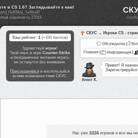
ете в CS 1.6? Заглядывайте к нам!
СКУ
eam] NoRMaL SeRveR
сооб
СКУС
→ Игроки CS - стра
Ваш рейтинг:
1
(+100 баллов)
Обсуждалка
|
Воп
Здравствуй
игрок
!
Главная
|
Информация
|
Твой опыт в игре
Counter-Strike
и безграничное желание играть
не останутся без внимания.
П
р
и
в
е
т
!
Я
н
а
з
н
а
ч
З
а
р
е
г
и
с
т
р
и
р
у
й
с
я
Присоединяйся
и воспользуйся
всеми возможностями СКУС.
Агент К.
Нас уже
11116
игроков и все мы не