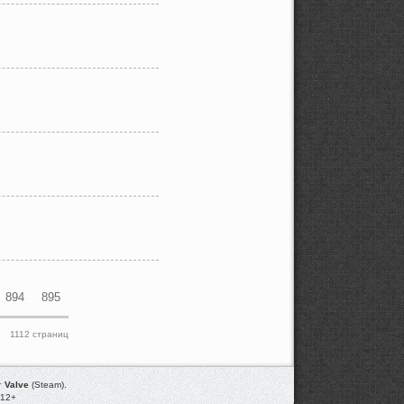
894
895
1112 страниц
т
Valve
(Steam).
012+