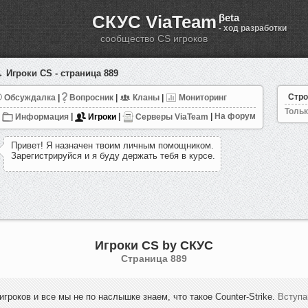
СКУС ViaTeam
βeta
- ход разработки
сообщество CS игроков
 Игроки CS - страница 889
Стро
Обсуждалка
|
Вопросник
|
Кланы
|
Мониторинг
Тольк
Информация
|
Игроки
|
Серверы ViaTeam
|
На форум
П
р
и
в
е
т
!
Я
н
а
з
н
а
ч
е
н
т
в
о
и
м
л
и
ч
н
ы
м
п
о
м
о
щ
н
и
к
о
м
.
З
а
р
е
г
и
с
т
р
и
р
у
й
с
я
и
я
б
у
д
у
д
е
р
ж
а
т
ь
т
е
б
я
в
к
у
р
с
е
.
Игроки CS by СКУС
Cтраница 889
игроков и все мы не по наслышке знаем, что такое Counter-Strike.
Вступа