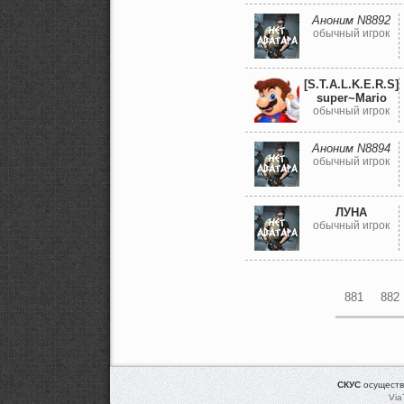
Аноним N8892
обычный игрок
[S.T.A.L.K.E.R.S]
super~Mario
обычный игрок
Аноним N8894
обычный игрок
ЛУНА
обычный игрок
881
882
СКУС
осуществ
Via