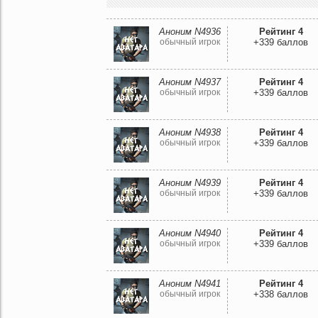
Аноним N4936
Рейтинг 4
обычный игрок
+339 баллов
Аноним N4937
Рейтинг 4
обычный игрок
+339 баллов
Аноним N4938
Рейтинг 4
обычный игрок
+339 баллов
Аноним N4939
Рейтинг 4
обычный игрок
+339 баллов
Аноним N4940
Рейтинг 4
обычный игрок
+339 баллов
Аноним N4941
Рейтинг 4
обычный игрок
+338 баллов