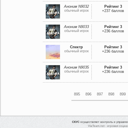
Аноним N9032
Рейтинг 3
обычный игрок
+237 баллов
Аноним N9033
Рейтинг 3
обычный игрок
+236 баллов
Спектр
Рейтинг 3
обычный игрок
+236 баллов
Аноним N9035
Рейтинг 3
обычный игрок
+236 баллов
895
896
897
898
899
СКУС
осуществляет контроль и управл
ViaTeam.net - игровая социа