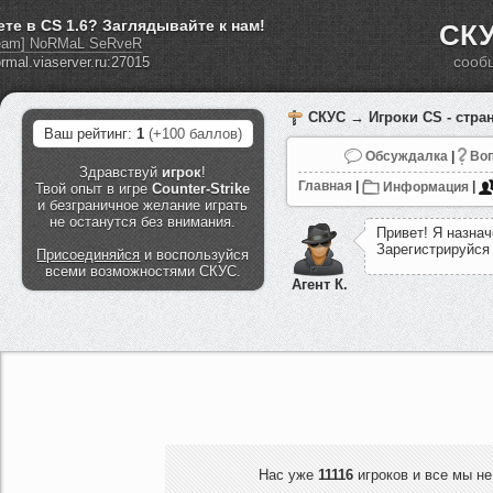
ете в CS 1.6? Заглядывайте к нам!
СКУ
eam] NoRMaL SeRveR
сооб
СКУС
→ Игроки CS - стра
Ваш рейтинг:
1
(+100 баллов)
Обсуждалка
|
Воп
Здравствуй
игрок
!
Главная
|
Информация
|
Твой опыт в игре
Counter-Strike
и безграничное желание играть
не останутся без внимания.
П
р
и
в
е
т
!
Я
н
а
з
н
а
ч
З
а
р
е
г
и
с
т
р
и
р
у
й
с
я
Присоединяйся
и воспользуйся
всеми возможностями СКУС.
Агент К.
Нас уже
11116
игроков и все мы не