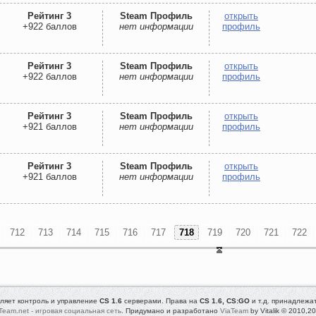
Рейтинг 3
Steam Профиль
открыть
+922 баллов
нет информации
профиль
Рейтинг 3
Steam Профиль
открыть
+922 баллов
нет информации
профиль
Рейтинг 3
Steam Профиль
открыть
+921 баллов
нет информации
профиль
Рейтинг 3
Steam Профиль
открыть
+921 баллов
нет информации
профиль
712
713
714
715
716
717
718
719
720
721
722
ляет контроль и управление
CS 1.6
серверами. Права на
CS 1.6, CS:GO
и т.д. принадлежа
Team.net - игровая социальная сеть
. Придумано и разработано
ViaTeam
by Vitalik © 2010,2