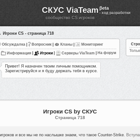
СКУС ViaTeam
βeta
- ход разработки
сообщество CS игроков
 Игроки CS - страница 718
Стро
Обсуждалка
|
Вопросник
|
Кланы
|
Мониторинг
Тольк
Информация
|
Игроки
|
Серверы ViaTeam
|
На форум
П
р
и
в
е
т
!
Я
н
а
з
н
а
ч
е
н
т
в
о
и
м
л
и
ч
н
ы
м
п
о
м
о
щ
н
и
к
о
м
.
З
а
р
е
г
и
с
т
р
и
р
у
й
с
я
и
я
б
у
д
у
д
е
р
ж
а
т
ь
т
е
б
я
в
к
у
р
с
е
.
Игроки CS by СКУС
Cтраница 718
игроков и все мы не по наслышке знаем, что такое Counter-Strike.
Вступа