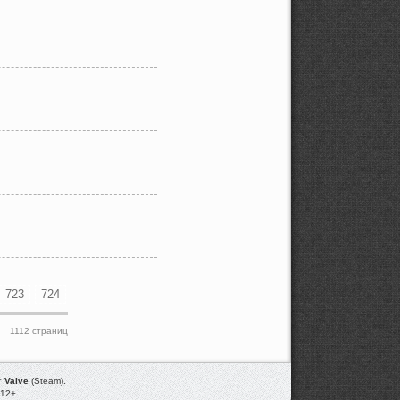
723
724
1112 страниц
т
Valve
(Steam).
012+