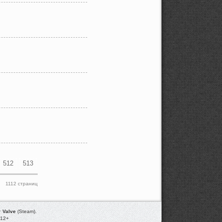
512
513
1112 страниц
т
Valve
(Steam).
012+