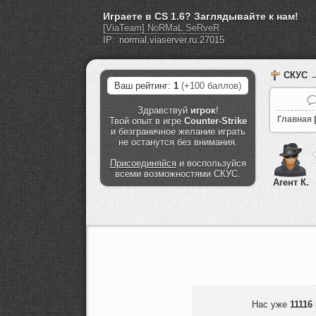
Играете в CS 1.6? Заглядывайте к нам!
[ViaTeam] NoRMaL SeRveR
IP:
СКУС
→
Ваш рейтинг:
1
(+100 баллов)
Здравствуй
игрок
!
Главная
|
Твой опыт в игре
Counter-Strike
и безграничное желание играть
не останутся без внимания.
Присоединяйся
и воспользуйся
всеми возможностями СКУС.
Агент К.
Нас уже
11116