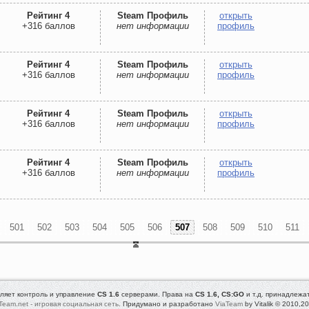
Рейтинг 4
Steam Профиль
открыть
+316 баллов
нет информации
профиль
Рейтинг 4
Steam Профиль
открыть
+316 баллов
нет информации
профиль
Рейтинг 4
Steam Профиль
открыть
+316 баллов
нет информации
профиль
Рейтинг 4
Steam Профиль
открыть
+316 баллов
нет информации
профиль
501
502
503
504
505
506
507
508
509
510
511
ляет контроль и управление
CS 1.6
серверами. Права на
CS 1.6, CS:GO
и т.д. принадлежа
Team.net - игровая социальная сеть
. Придумано и разработано
ViaTeam
by Vitalik © 2010,2