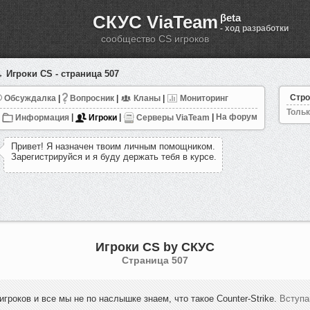
СКУС ViaTeam
βeta
- ход разработки
сообщество CS игроков
 Игроки CS - страница 507
Стро
Обсуждалка
|
Вопросник
|
Кланы
|
Мониторинг
Тольк
Информация
|
Игроки
|
Серверы ViaTeam
|
На форум
П
р
и
в
е
т
!
Я
н
а
з
н
а
ч
е
н
т
в
о
и
м
л
и
ч
н
ы
м
п
о
м
о
щ
н
и
к
о
м
.
З
а
р
е
г
и
с
т
р
и
р
у
й
с
я
и
я
б
у
д
у
д
е
р
ж
а
т
ь
т
е
б
я
в
к
у
р
с
е
.
Игроки CS by СКУС
Cтраница 507
игроков и все мы не по наслышке знаем, что такое Counter-Strike.
Вступа