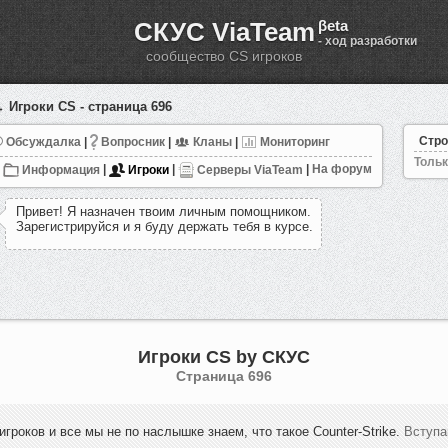
СКУС ViaTeam
βeta
- ход разработки
сообщество CS игроков
 Игроки CS - страница 696
Стро
Обсуждалка
|
Вопросник
|
Кланы
|
Мониторинг
Тольк
Информация
|
Игроки
|
Серверы ViaTeam
|
На форум
П
р
и
в
е
т
!
Я
н
а
з
н
а
ч
е
н
т
в
о
и
м
л
и
ч
н
ы
м
п
о
м
о
щ
н
и
к
о
м
.
З
а
р
е
г
и
с
т
р
и
р
у
й
с
я
и
я
б
у
д
у
д
е
р
ж
а
т
ь
т
е
б
я
в
к
у
р
с
е
.
Игроки CS by СКУС
Cтраница 696
игроков и все мы не по наслышке знаем, что такое Counter-Strike.
Вступа