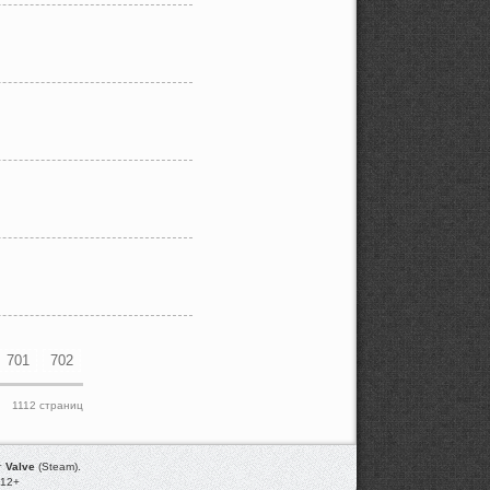
701
702
1112 страниц
т
Valve
(Steam).
012+