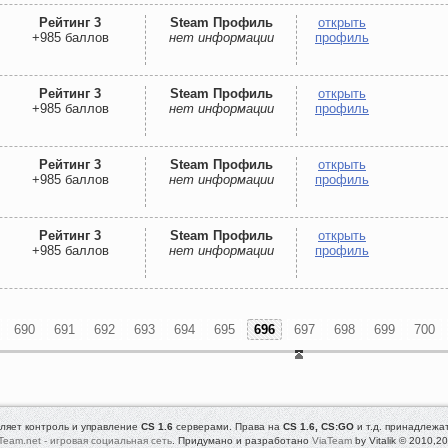
Рейтинг 3
Steam Профиль
открыть
+985 баллов
нет информации
профиль
Рейтинг 3
Steam Профиль
открыть
+985 баллов
нет информации
профиль
Рейтинг 3
Steam Профиль
открыть
+985 баллов
нет информации
профиль
Рейтинг 3
Steam Профиль
открыть
+985 баллов
нет информации
профиль
690
691
692
693
694
695
696
697
698
699
700
ляет контроль и управление
CS 1.6
серверами. Права на
CS 1.6, CS:GO
и т.д. принадлежа
Team.net - игровая социальная сеть
. Придумано и разработано
ViaTeam
by Vitalik © 2010,2