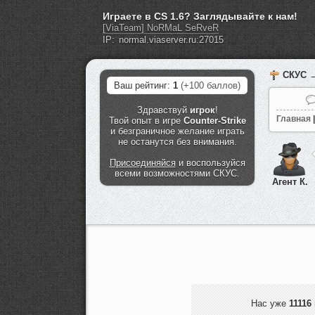
Играете в CS 1.6? Заглядывайте к нам!
[ViaTeam] NoRMaL SeRveR
IP:
СКУС
→
Ваш рейтинг:
1
(+100 баллов)
Здравствуй
игрок
!
Главная
|
Твой опыт в игре
Counter-Strike
и безграничное желание играть
не останутся без внимания.
Присоединяйся
и воспользуйся
всеми возможностями СКУС.
Агент К.
Нас уже
11116