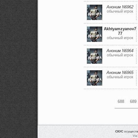
Аноним N6962
обычный игрок
Akhtyamzyanov7
77
обычный игрок
Аноним N6964
обычный игрок
Аноним N6965
обычный игрок
688
689
СКУС
осуществ
Via