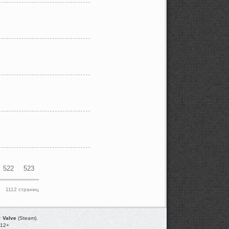
522
523
1112 страниц
т
Valve
(Steam).
012+