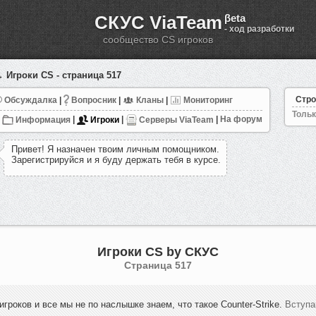
СКУС ViaTeam
βeta
- ход разработки
сообщество CS игроков
 Игроки CS - страница 517
Стро
Обсуждалка
|
Вопросник
|
Кланы
|
Мониторинг
Тольк
Информация
|
Игроки
|
Серверы ViaTeam
|
На форум
П
р
и
в
е
т
!
Я
н
а
з
н
а
ч
е
н
т
в
о
и
м
л
и
ч
н
ы
м
п
о
м
о
щ
н
и
к
о
м
.
З
а
р
е
г
и
с
т
р
и
р
у
й
с
я
и
я
б
у
д
у
д
е
р
ж
а
т
ь
т
е
б
я
в
к
у
р
с
е
.
Игроки CS by СКУС
Cтраница 517
игроков и все мы не по наслышке знаем, что такое Counter-Strike.
Вступа