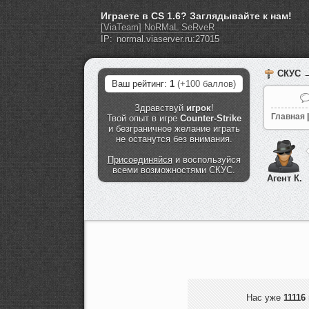
Играете в CS 1.6? Заглядывайте к нам!
[ViaTeam] NoRMaL SeRveR
IP:
СКУС
→
Ваш рейтинг:
1
(+100 баллов)
Здравствуй
игрок
!
Главная
|
Твой опыт в игре
Counter-Strike
и безграничное желание играть
не останутся без внимания.
Присоединяйся
и воспользуйся
всеми возможностями СКУС.
Агент К.
Нас уже
11116