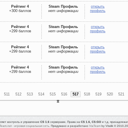
Рейтинг 4
Steam Профиль
открыть
+300 баллов
нет информации
профиль
Рейтинг 4
Steam Профиль
открыть
+299 баллов
нет информации
профиль
Рейтинг 4
Steam Профиль
открыть
+299 баллов
нет информации
профиль
Рейтинг 4
Steam Профиль
открыть
+299 баллов
нет информации
профиль
511
512
513
514
515
516
517
518
519
520
521
ляет контроль и управление
CS 1.6
серверами. Права на
CS 1.6, CS:GO
и т.д. принадлежа
Team.net - игровая социальная сеть
. Придумано и разработано
ViaTeam
by Vitalik © 2010,2