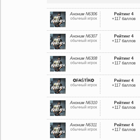
Аноним N6306
Рейтинг 4
обычный игрок
+117 баллов
Аноним N6307
Рейтинг 4
обычный игрок
+117 баллов
Аноним N6308
Рейтинг 4
обычный игрок
+117 баллов
✪₣₳ṦŦÎ₭✪
Рейтинг 4
обычный игрок
+117 баллов
Аноним N6310
Рейтинг 4
обычный игрок
+117 баллов
Аноним N6311
Рейтинг 4
обычный игрок
+117 баллов