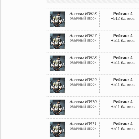
Аноним N3526
Рейтинг 4
обычный игрок
+512 баллов
Аноним N3527
Рейтинг 4
обычный игрок
+511 баллов
Аноним N3528
Рейтинг 4
обычный игрок
+511 баллов
Аноним N3529
Рейтинг 4
обычный игрок
+511 баллов
Аноним N3530
Рейтинг 4
обычный игрок
+511 баллов
Аноним N3531
Рейтинг 4
обычный игрок
+511 баллов