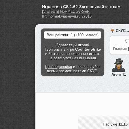
Играете в CS 1.6? Заглядывайте к нам!
[ViaTeam] NoRMaL SeRveR
IP:
СКУС
→
Ваш рейтинг:
1
(+100 баллов)
Здравствуй
игрок
!
Главная
|
Твой опыт в игре
Counter-Strike
и безграничное желание играть
не останутся без внимания.
Присоединяйся
и воспользуйся
всеми возможностями СКУС.
Агент К.
Нас уже
11116