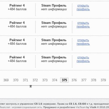
Рейтинг 4
Steam Профиль
открыть
+484 баллов
нет информации
профиль
Рейтинг 4
Steam Профиль
открыть
+484 баллов
нет информации
профиль
Рейтинг 4
Steam Профиль
открыть
+484 баллов
нет информации
профиль
Рейтинг 4
Steam Профиль
открыть
+484 баллов
нет информации
профиль
369
370
371
372
373
374
375
376
377
378
379
ляет контроль и управление
CS 1.6
серверами. Права на
CS 1.6, CS:GO
и т.д. принадлежа
Team.net - игровая социальная сеть
. Придумано и разработано
ViaTeam
by Vitalik © 2010,2