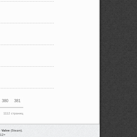
380
381
1112 страниц
т
Valve
(Steam).
012+