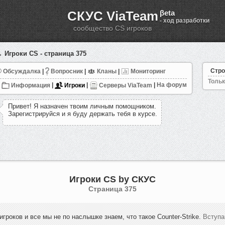
СКУС ViaTeam
βeta
- ход разработки
сообщество CS игроков
 Игроки CS - страница 375
Стро
Обсуждалка
|
Вопросник
|
Кланы
|
Мониторинг
Тольк
Информация
|
Игроки
|
Серверы ViaTeam
|
На форум
П
р
и
в
е
т
!
Я
н
а
з
н
а
ч
е
н
т
в
о
и
м
л
и
ч
н
ы
м
п
о
м
о
щ
н
и
к
о
м
.
З
а
р
е
г
и
с
т
р
и
р
у
й
с
я
и
я
б
у
д
у
д
е
р
ж
а
т
ь
т
е
б
я
в
к
у
р
с
е
.
Игроки CS by СКУС
Cтраница 375
игроков и все мы не по наслышке знаем, что такое Counter-Strike.
Вступа